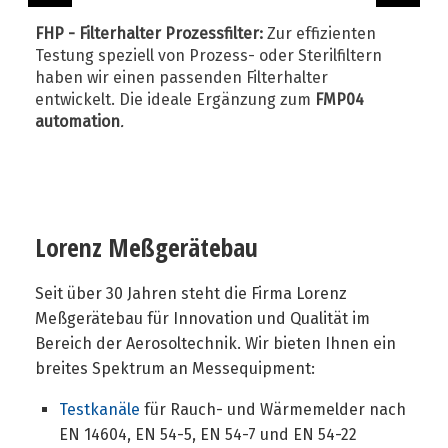
eine einfache, teilautomatisierte und saubere
FHP - Filterhalter Prozessfilter:
Zur effizienten
Prüfung ohne brennenden Docht und ohne
Testung speziell von Prozess- oder Sterilfiltern
Ruß.
haben wir einen passenden Filterhalter
entwickelt. Die ideale Ergänzung zum
FMP04
automation
.
Lorenz Meßgerätebau
Seit über 30 Jahren steht die Firma Lorenz
Meßgerätebau für Innovation und Qualität im
Bereich der Aerosoltechnik. Wir bieten Ihnen ein
breites Spektrum an Messequipment:
Testkanäle
für Rauch- und Wärmemelder nach
EN 14604, EN 54-5, EN 54-7 und EN 54-22