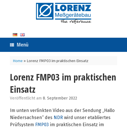
Zum
Inhalt
springen
Menü
Home
»
Lorenz FMP03 im praktischen Einsatz
Lorenz FMP03 im praktischen
Einsatz
Veröffentlicht am
8. September 2022
Im unten verlinkten Video aus der Sendung „Hallo
Niedersachsen“ des
NDR
wird unser etabliertes
Prüfsystem
FMP03
im praktischen Einsatz im